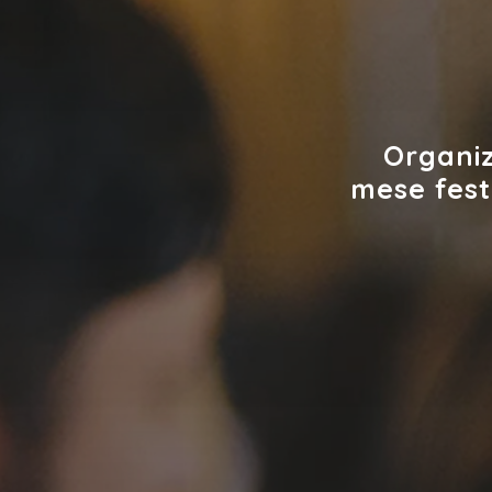
Organiz
mese festi